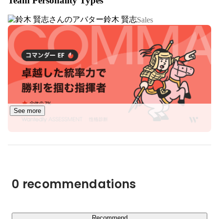
Team Personality Types
経営者が選ぶマグロ解体ショーNo.1（※）など様々な評価
らゆるブライダル事業を立ち上げを経験。

をいただいています。

鈴木 賢志
Sales
2006年に法人を設立（有限会社TOTAL FLOW）。ウエ
※「マグロ解体ショー10社を対象にしたサイト比較イメー
ディングプロデュース会社として、ブライダル事業部の
ジ調査」

請負事業を中心にコンサルティング業務を行う。

調査対象：全国の20代〜60代の経営者男女1036名

2007年出張マグロ解体ショーを立ち上げることになる。
ゼネラルリサーチ社によるインターネット調査（2019年7
（鮪達人：まぐろのたつじん）

月17日〜18日）

そして2017年から全国でも断トツの実施件数を誇るまで
現時点での弊社のメイン事業となります。

になる。2018年には飲食店（鮪達人天神店）を立ち上
げ、生マグロ専門マグロフュージョンコース料理を提
供。F&B事業内の相乗効果を狙い、さらなるプロモーシ
今年で１３年目の運営となりますが、マグロ解体ショーの
See more
ョン強化に努める。またイメージ調査でも、経営者が選
存在も然り、パーティーや結婚披露宴などで利用できるイ
ぶマグロ解体ショーNo.1など様々な評価をいただいてい
メージの訴求する余地があるため、知られるにつれてニー
ます。

ズはまだまだ掘り起こすことが可能であり、大きなチャン
趣味は音楽とカメラ（Nikon派）、旅行、ウインドサー
スがあります。

フィンなど。
また直営店に鮪達人天神店、生マグロ専門：マグロフュー
0 recommendations
ジョンコース料理を提供する飲食店も大阪市内に運営して
おります。2020年中に、東京へもう一店舗展開、進出を
予定しています。

Recommend