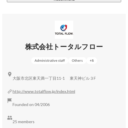
ケータリング事業を含む、F＆B事業部で3年以内30億円の
売上を目標としています。

そして、現在並行して計画しているのが、ホテル事業にな
ります。

小規模リゾートホテル、民泊など（HOTEL MAGUROな
ど）の運営を目指して、物件情報、情報収集なども日々行
株式会社トータルフロー
っております。小規模の強みとして、フルサービスの提供
と高単価路設定をすることで、他社にはない優位性と差別
Administrative staff
Others
+
8
化を図ります。日本全国に候補地を検討しています。
大阪市北区東天満一丁目11-1 東天神ビル３F
http://www.totalflow.jp/index.html
Founded on 04/2006
25 members