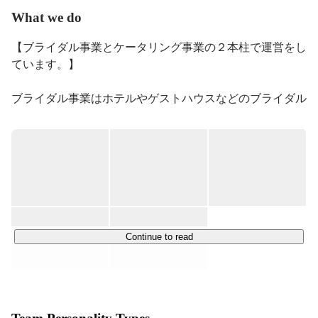
人と違うことがしたい！という理由から、当時日本で初
What we do
めてのリゾートビジネスを教えるという謳いの、奈良の
専門学校に進学。そこで初めて人や文化の多様性に触
【ブライダル事業とケータリング事業の２本柱で運営をし
れ、自分の才能や表現が新たに開花、学校もアルバイト
ています。】

も学びが多くとても勉強になり、有意義な時間を過ご
す。特にこの時期に知ったウインドサーフィンは今でも
ブライダル事業はホテルやゲストハウスなどのブライダル
続けるほど、生涯の趣味となる。専門学校ではあるが主
部門のコンサルティングから

席で卒業。

演出や映像などの直接打ち合わせ、販売などを行っており
20歳で東京本社で静岡浜名湖畔にあるリゾートホテルに
ます。今までは専門性が高すぎため、昨年からリブランデ
就職。自分なりには孤軍奮闘したつもり（新入社員なり
ィングでを行い（Onogoro Wedding）、挙式プロデュー
に）ではあったが、２年で大阪へ戻る。一からホテルマ
ス、エージェント業務などを中心に新たなる展開を予定し
ンの仕事を学び直すために、南大阪配膳人紹介所からニ
ています。

ューオータニ大阪をメインにザ・リッツ・カールトン大
阪などでバンケットにて従事。努力の結果、25歳で和歌
山市内配膳会社より、ホテルのオープニングにて筆頭常
ケータリング事業は、マグロ解体ショーを日本全国、世界
Continue to read
備となる。約２年従事し、業績アップ、信頼獲得に大き
へ出張しています。

く貢献する。その後ブライダルプロデュース会社の開業
鮪達人（まぐろのたつじん）

責任者に抜擢。ブライダル事業総合プロデュース、ブラ
クライアント様には、ホテル、一流企業・メーカー、イベ
イダルフェア・ファッションショーなどのイベント企
ント会社など多岐にわたります。またイメージ調査でも、
画、映像作成、演出対面販売、エージェント業務などあ