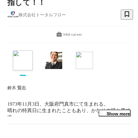
指して！！
株式会社トータルフロー
Mid-career
鈴木 賢志
1973年11月3日、大阪府門真市にて生まれる。

晴れの特異日に生まれたこともあり、かなりの晴れ男で
Show more
す。

高校まで門真市内の学校に通い、得意教科は社会と体
育。スポーツは野球から始まり、中学高校は陸上で中距
離を選び、キャプテンも務める。
