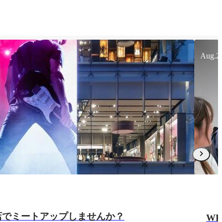
Aug.2
店でミートアップしませんか？
WE