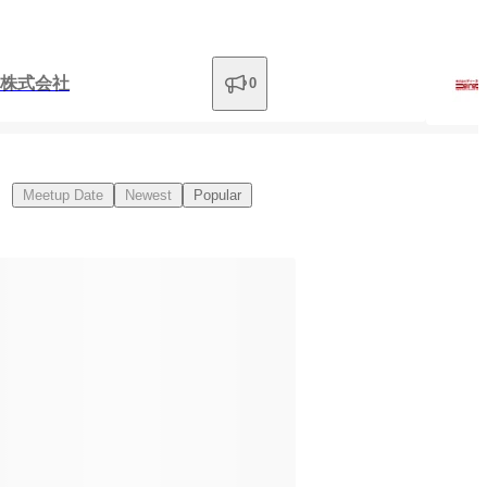
株式会社
0
Meetup Date
Newest
Popular