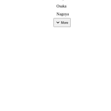
Osaka
Nagoya
Kyoto
More
Fukuoka
Sapporo
Hokkaido - Tohoku
Kanto
Hokuriku - Koushinetsu
Tokai
Kinki
Chugoku - Shikoku
Kyushu - Okinawa