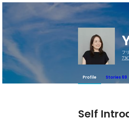
フリ
73
C
Profile
Stories 69
Self Intr