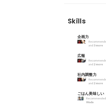
Skills
企画力
Recommende
and
3 more
広報
Recommende
and
2 more
社内調整力
Recommende
and
2 more
ごはん美味しい
Recommended
Wada