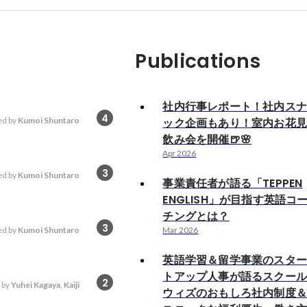
Publications
社内行事レポート！社内ス
4
d by
Kumoi Shuntaro
ック企画もあり！室内お花
飲み会を開催🍺🌸
Apr 2026
3
d by
Kumoi Shuntaro
事業責任者が語る「TEPPEN
ENGLISH」が目指す英語コ
チングとは？
3
d by
Kumoi Shuntaro
Mar 2026
英語学習＆留学事業のスタ
トアップ人事が語るスクー
2
 by
Yuhei Kagaya
,
Kaiji
ウィズのおもしろ社内制度