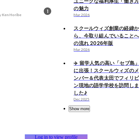
ユニークな福利厚生・働き
の魅力
1
y
Ken Horibe
Mar 2026
スクールウィズ創業の経緯
ら、今取り組んでいること
の流れ 2026年版
Mar 2026
✈️ 留学人気の高い「セブ島
に出張！スクールウィズの
ンバー＆代表太田でフィリ
ン現地の語学学校を訪問し
した♪
Dec 2025
Show more
Log in to view profile