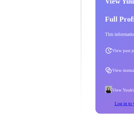
View Yuu
Full Prof
This informatio
View past p
View mutua
View Yuuki 
Log in to 