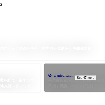
ts
内スナック企画もあり！室内お花見飲み会を開催🍺🌸
wantedly.com
See 47 more
就職を経て、留学カウ
事業責任者が語る「TEPPEN ENG
中途入社スタッフイン
目指す英語コーチングとは？