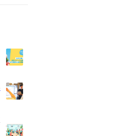
ナ
見
ー
ー
ル
＆