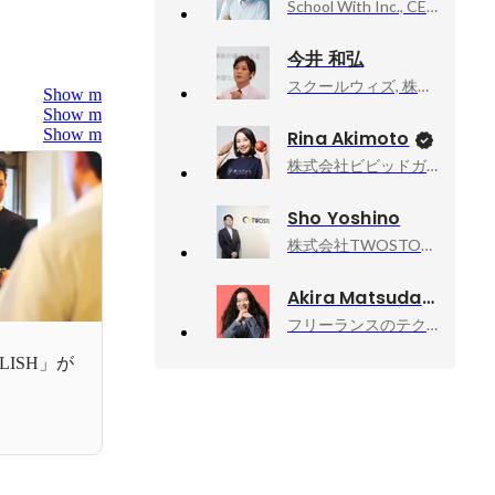
School With Inc., CEO and Founder.
今井 和弘
スクールウィズ, 株式会社スクールウィズ
Show more
Show more
Show more
Rina Akimoto
株式会社ビビッドガーデン, 代表取締役社長
Sho Yoshino
株式会社TWOSTONE&Sons, 執行役員
Akira Matsuda
フリーランスのテクニカルアドバイザー業, 技術顧問
LISH」が