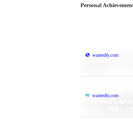
Personal Achievemen
wantedly.com
社内行事レポート！社
Apr 2026
wantedly.com
ITコンサルから海外
ンセラーへ転身！＜
タビュー＞