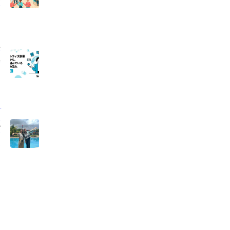
方
か
へ
」
メ
ピ
ま