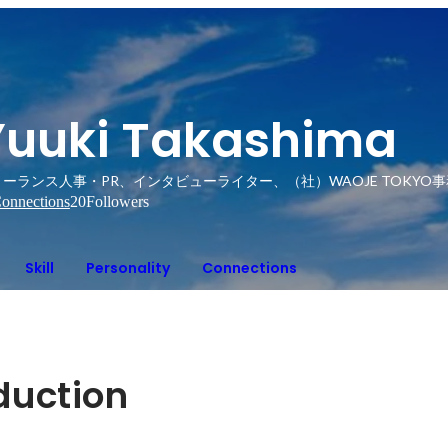
Yuuki Takashima
ーランス人事・PR、インタビューライター、（社）WAOJE TOKYO事務
onnections
20
Followers
Skill
Personality
Connections
oduction