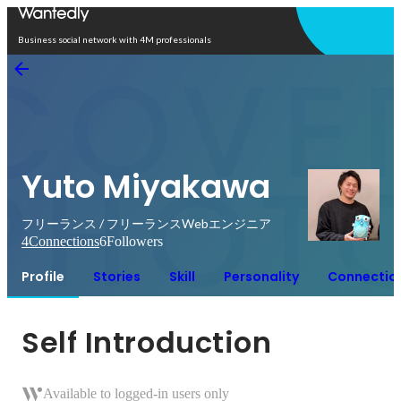
Open in app
Business social network with 4M professionals
Yuto Miyakawa
フリーランス / フリーランスWebエンジニア
4
Connections
6
Followers
Profile
Stories
Skill
Personality
Connectio
Self Introduction
Available to logged-in users only