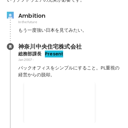
Ambition
In the future
もう一度強い日本を見てみたい。
神奈川中央住宅株式会社
総務部課長
Present
Jan 2007
-
バックオフィスをシンプルにすること。PL重視の
経営からの脱却。
家賃債務保証会社設立
入居者保証は外部の専業業者に委
託するのが通常であったが、当エ
リアの特性を鑑みて自社保証の設
2018
立を提案