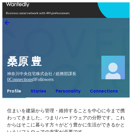
Open in app
Business social network with 4M professionals
桑原 豊
神奈川中央住宅株式会社 / 総務部課長
0
Connections
0
Followers
Profile
Stories
Personality
Connections
住まいを建築から管理・維持することを中心に今まで携
わってきました。つまりハードウェアの分野です。これ
からはそこに暮らす方々がどう豊かに生活ができるかと
いうソフトウェアの充実が必要です。