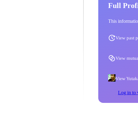
Full Prof
This informatio
View past p
View mutua
View Yutaka
Log in to 