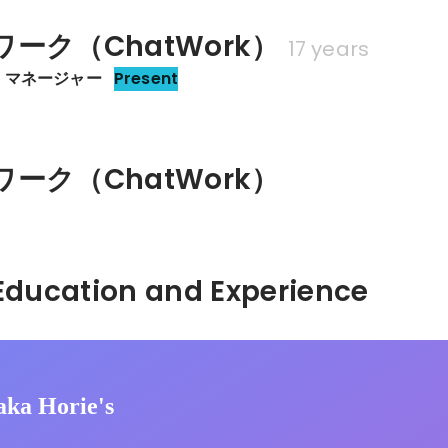
ーク（ChatWork）
17 years
 マネージャー
Present
ーク（ChatWork）
Hidden: Education and Experience	
aka Horie's