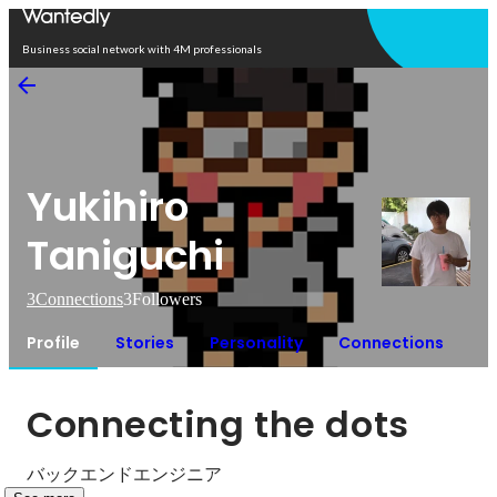
Open in app
Business social network with 4M professionals
Yukihiro
Taniguchi
3
Connections
3
Followers
Profile
Stories
Personality
Connections
Connecting the dots
バックエンドエンジニア