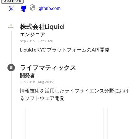
See more
github.com
株式会社Liquid
エンジニア
Sep 2019
-
Oct 2020
Liquid eKYC プラットフォームのAPI開発
ライフマティックス
開発者
Jun 2018
-
Aug 2019
情報技術を活用したライフサイエンス分野におけ
るソフトウェア開発
インフラ機器ステータス管理
教習所予約
システム
開発言語 : JavaScript UIテスト :
サーバーサイド 
Java ( Selenide )
エンド : Vue