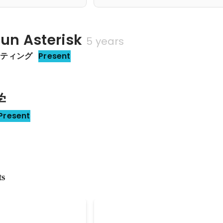
 Asterisk
5 years
ケティング
Present
学
Present
ts