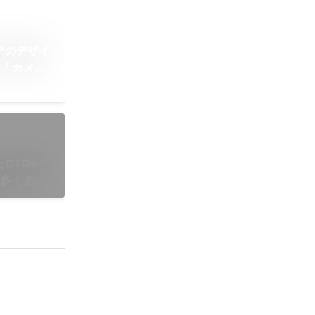
*のデザイ
。「カメレ
る」
CTOsイ
゙多くある