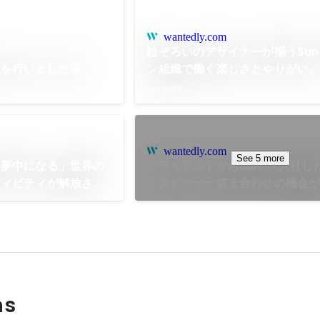
wantedly.com
粒ぞろいのデザイナーが揃うSun
式を行いました🌸
ン組織で働く楽しさとやりがい
オンのようにロールを変えられ
Sep 2023
wantedly.com
See 5 more
に夢中になる」世界の
クライアントからSun*へ入社した
ティビティが解放され
ンタビューー答え合わせの機会か
ト”
からこそ新しい挑戦ができる
ns