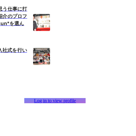
思う仕事に打
紹介のプロフ
un*を選ん
*入社式を行い
Log in to view profile