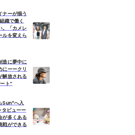
イナーが揃う
ン組織で働く
い。「カメレ
ールを変えら
創造に夢中に
めにーークリ
が解放される
ート”
Sun*へ入
ンタビューー
が多くある
戦ができる