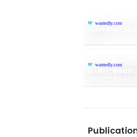
wantedly.com
2023年度Sun*入社
Apr 2023
wantedly.com
全人類が「価値創造
ためにーークリエイ
る未来へ“アップデー
Publicatio