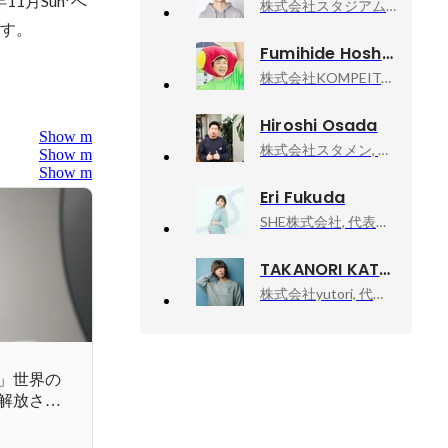
1月Sun*へ
株式会社スタジアム, 取締役
す。

Fumihide Hoshino
株式会社KOMPEITO, PRブランディンググループ
Hiroshi Osada
Show more
株式会社スタメン, CPO
Show more
Show more
Eri Fukuda
SHE株式会社, 代表取締役/CEO/CCO
TAKANORI KATAISHI
株式会社yutori, 代表取締役社長
」世界の
解放され