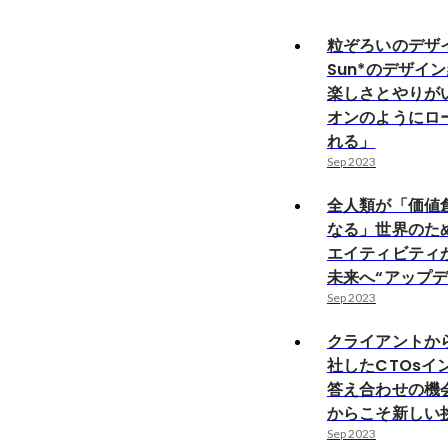
粒ぞろいのデザ
Sun*のデザイ
楽しさとやりが
オンのようにロ
れる」
Sep 2023
全人類が「価値
なる」世界のた
エイティビティ
未来へ“アップデ
Sep 2023
クライアントから
社したCTOsイ
答え合わせの機会
からこそ新しい挑
Sep 2023