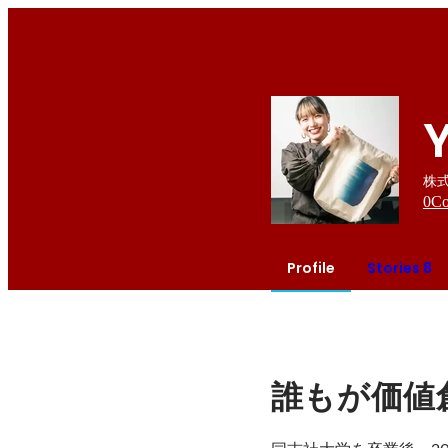
株式
0
Co
Profile
Stories 8
誰もが価値