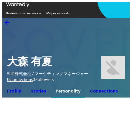
Open in app
Business social network with 4M professionals
大森 有夏
SHE株式会社 / マーケティングマネージャー
0
Connections
0
Followers
Profile
Stories
Personality
Connections