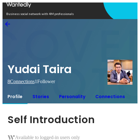
Open in app
Business social network with 4M professionals
Yudai Taira
8
Connections
1
Follower
Profile
Stories
Personality
Connections
Self Introduction
Available to logged-in users only