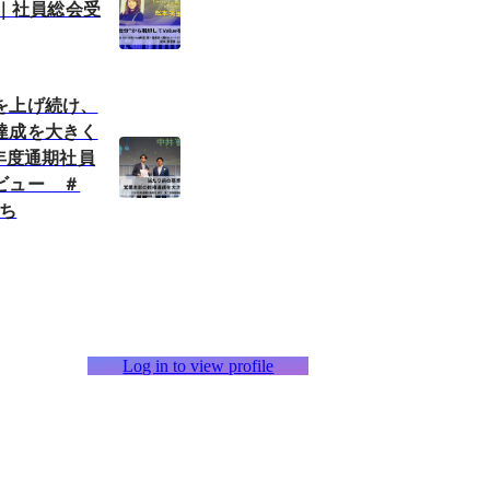
 ｜社員総会受
を上げ続け、
達成を大きく
3年度通期社員
ビュー ＃
たち
Log in to view profile