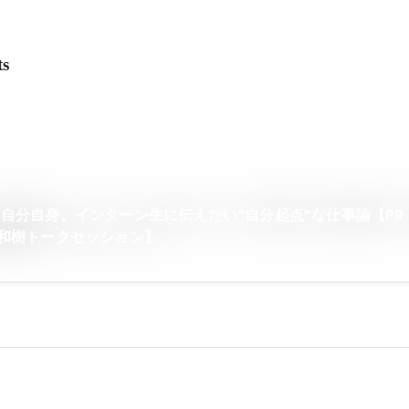
ts
分自身。インターン生に伝えたい”自分起点”な仕事論【PR TI
和樹トークセッション】