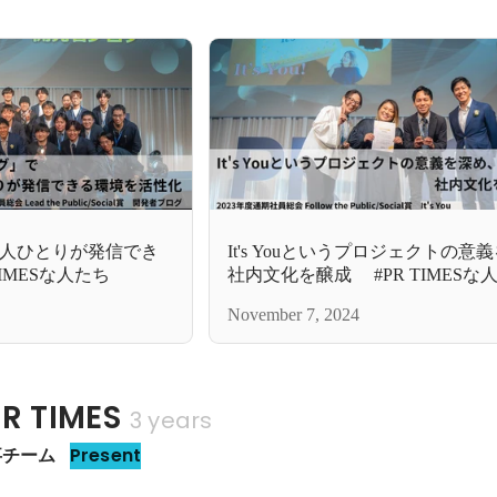
人ひとりが発信でき
It's Youというプロジェクトの意
化 #PR TIMESな人たち
社内文化を醸成 #PR TIMESな
November 7, 2024
 TIMES
3 years
人事チーム
Present