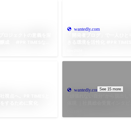
wantedly.com
というプロジェクトの意義を深
「開発者ブログ」で一人ひと
成 #PR TIMESな人
きる環境を活性化 #PR
Nov 2024
See 15 more
wantedly.com
視点へ。PR TIMESと
“頑張れない自分”から脱出して
断をするために変化
体現 ｜社員総会受賞インタビ
な人たち
Oct 2024