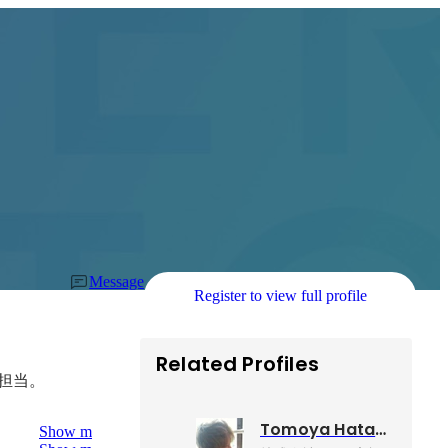
Message
Register to view full profile
Related Profiles
担当。
Tomoya Hatano
Show more