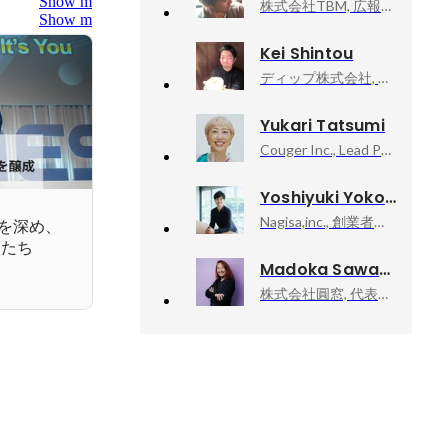
Show more
株式会社TBM, 広報・マーケティング部マネージャー
Show more
Kei Shintou
ディップ株式会社, BizOps本部長
Yukari Tatsumi
Couger Inc., Lead PR Manager & Recruitment Manager
Yoshiyuki Yokoyama
Nagisa,inc., 創業者 代表取締役社長
義を深め、
人たち
Madoka Sawa
株式会社圓窓, 代表取締役