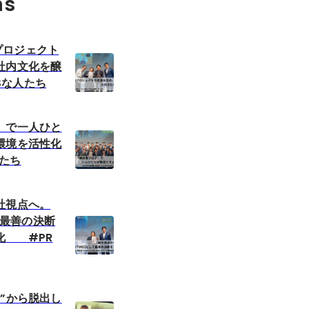
ns
いうプロジェクト
社内文化を醸
ESな人たち
」で一人ひと
環境を活性化
人たち
社視点へ。
して最善の決断
化 #PR
”から脱出し