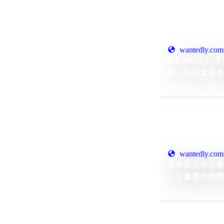
wantedly.com
It's You
め、社内文化を醸
たち
Nov 2024
wantedly.com
自分視点から全社
して最善の決
#PR TIMES
Oct 2024