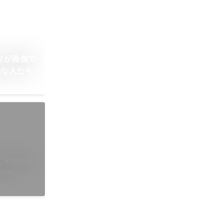
りが発信で
 TIMESな人たち
Valueを
ュー