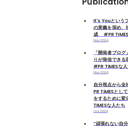
Publicatio
It's Youと
の意義を深め、
成 #PR TIM
Nov 2024
「開発者ブログ
りが発信できる
#PR TIMESな
Nov 2024
自分視点から全
PR TIMESと
をするために変
TIMESな人たち
Oct 2024
“頑張れない自分