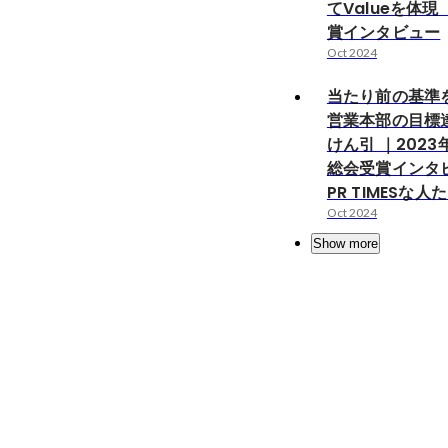
てValueを体現
賞インタビュー
Oct 2024
当たり前の基準
営業本部の目標
けん引 ｜202
総会受賞インタ
PR TIMESな人
Oct 2024
Show more