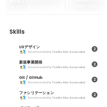
報を扱えるテクノロジーで新
しかないのさ。」
たな地平を切り開く！」モノ
Mar 2021
られたカードはさ
づくりのはじまりから起業、
はない。「酷いこ
今後のビジョンまで。
った時、チャンス
聞くことさえでき
Skills
UXデザイン
2
Recommended by
Tomiko Abe
,
kozue sakai
新規事業開発
2
Recommended by
Tomiko Abe
,
kozue sakai
Git / GitHub
2
Recommended by
Tomiko Abe
,
kozue sakai
ファシリテーション
2
Recommended by
Tomiko Abe
,
kozue sakai