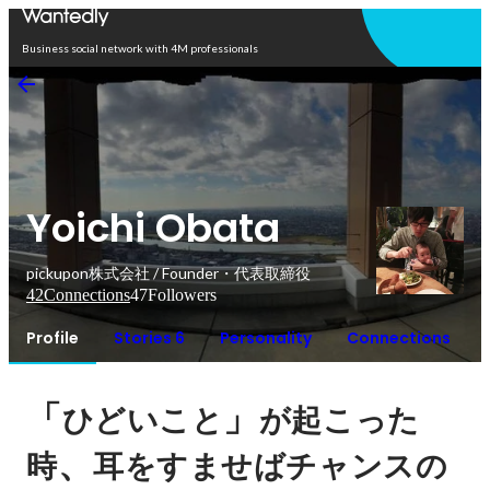
Open in app
Business social network with 4M professionals
Yoichi Obata
pickupon株式会社 / Founder・代表取締役
42
Connections
47
Followers
Profile
Stories 6
Personality
Connections
「
」
ひどいこと
が起こった
、
時
耳をすませばチャンスの