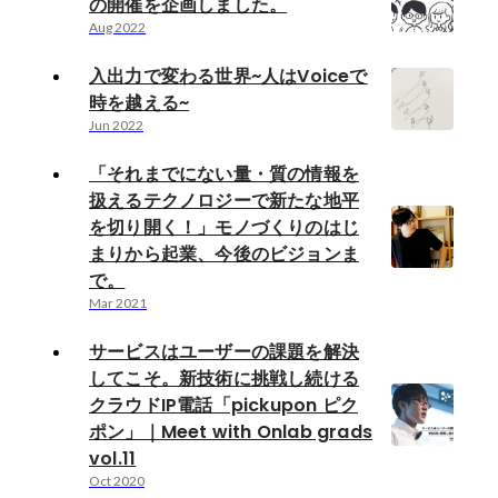
の開催を企画しました。
Aug 2022
入出力で変わる世界~人はVoiceで
時を越える~
Jun 2022
「それまでにない量・質の情報を
扱えるテクノロジーで新たな地平
を切り開く！」モノづくりのはじ
まりから起業、今後のビジョンま
で。
Mar 2021
サービスはユーザーの課題を解決
してこそ。新技術に挑戦し続ける
クラウドIP電話「pickupon ピク
ポン」｜Meet with Onlab grads
vol.11
Oct 2020