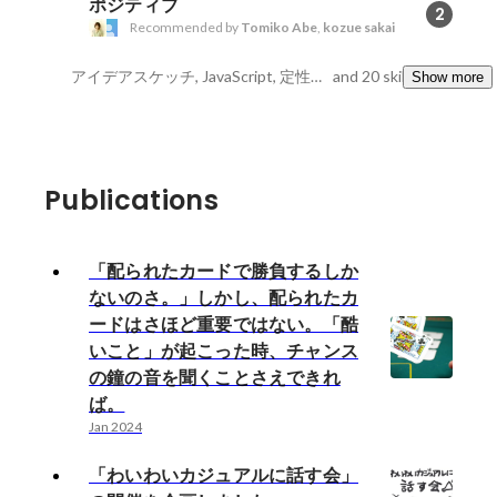
ポジティブ
2
Recommended by
Tomiko Abe
,
kozue sakai
アイデアスケッチ, JavaScript, 定性分析
and 20 skills
Show more
Publications
「配られたカードで勝負するしか
ないのさ。」しかし、配られたカ
ードはさほど重要ではない。「酷
いこと」が起こった時、チャンス
の鐘の音を聞くことさえできれ
ば。
Jan 2024
「わいわいカジュアルに話す会」