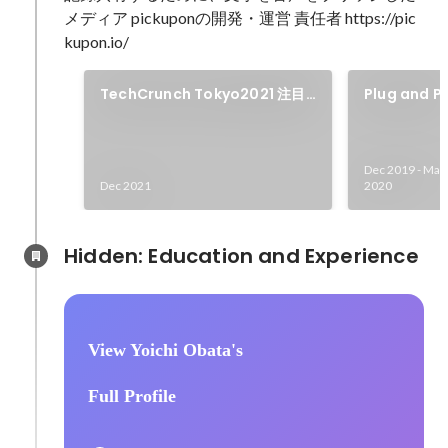
メディア pickuponの開発・運営 責任者 https://pic
kupon.io/
TechCrunch Tokyo2021 注目
Plug and 
のスタートアップとして登壇
レーション
Winter/Spr
択
Dec 2019
-
Mar
Dec 2021
2020
Hidden: Education and Experience	
View Yoichi Obata's
Full Profile