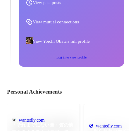
View past posts
View mutual connections
View Yoichi Obata's full profile
Log in to view profile
Personal Achievements
wantedly.com
「それまでにない量・質の情
wantedly.com
「配られたカード