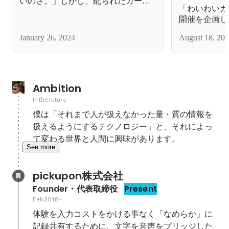
いのさ。」しかし、配られたカード
「わいわいカ
はさほど重要ではない。「酷いこ
開催を企画し
と」が起こった時、チャンスの鐘の
音を聞くことさえできれば。
January 26, 2024
August 18, 20
Ambition
In the future
僕は「それまで人が扱えなかった量・質の情報を
扱えるようにするテクノロジー」と、それによっ
て変わる世界と人間に興味があります。
See more
pickupon株式会社
Founder・代表取締役
Present
Feb 2018
-
体験を入力コストをかける事なく「なめらか」に
記録共有するために、文字を音声をブリッジした