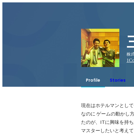
株
1
Co
Profile
Stories
現在はホテルマンとして
なのに ゲームの動かし
たのが、ITに興味を持
マスターしたいと考えて