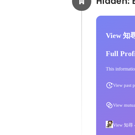
View 知
Full Prof
This informatio
View past p
View mutua
View 知尋 小林