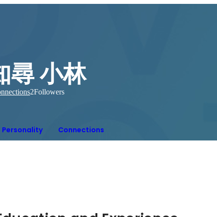
知尋 小林
nnections
2
Followers
Personality
Connections