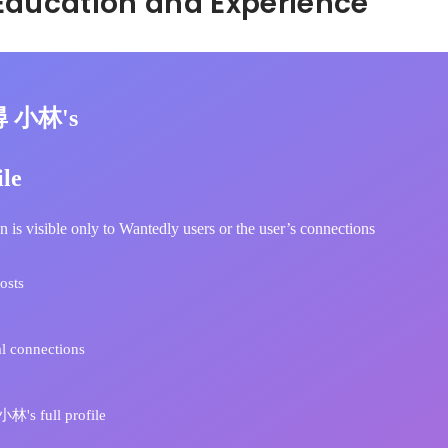
Hidden: Education and Experience	
尋 小林's
ile
n is visible only to Wantedly users or the user’s connections
osts
l connections
's full profile