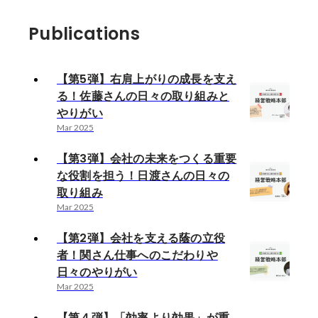
Publications
【第5弾】右肩上がりの成長を支え
る！佐藤さんの日々の取り組みと
やりがい
Mar 2025
【第3弾】会社の未来をつくる重要
な役割を担う！日渡さんの日々の
取り組み
Mar 2025
【第2弾】会社を支える蔭の立役
者！関さん仕事へのこだわりや
日々のやりがい
Mar 2025
【第４弾】「効率より効果」が重