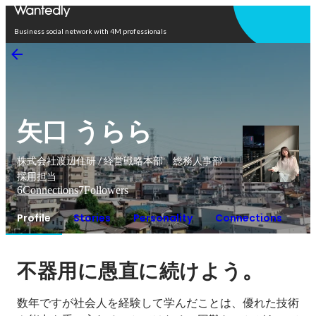
Open in app
Business social network with 4M professionals
矢口 うらら
株式会社渡辺住研 / 経営戦略本部 総務人事部
採用担当
6
Connections
7
Followers
Profile
Stories
Personality
Connections
。
不器用に愚直に続けよう
数年ですが社会人を経験して学んだことは、優れた技術