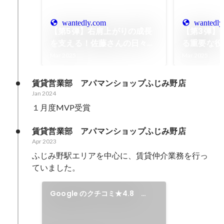
wantedly.com
wantedly
【第5弾】右肩上がりの成長
【第3弾】
を支える！佐藤さんの日々の
る重要な役
取り組みとやりがい
んの日々の
Mar 2025
Mar 2025
賃貸営業部　アパマンショップふじみ野店
Jan 2024
１月度MVP受賞
賃貸営業部　アパマンショップふじみ野店
Apr 2023
ふじみ野駅エリアを中心に、賃貸仲介業務を行っ
ていました。
Google のクチコミ★4.8
（335件）