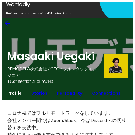
Open in app
Business social network with 4M professionals
Masaaki Uegaki
REMODELA株式会社 / CTO / フルスタックエン
ジニア
1
Connection
2
Followers
Profile
Stories
Personality
Connections
コロナ禍ではフルリモートワークをしています。

会社メンバー間ではZoom/Slack。今はDiscordへの切り
替えを実践中。

時代にあった働き方ができるように注力してます。