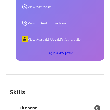
View past posts
View mutual connections
View Masaaki Uegaki's full profile
Log in to view profile
Skills
Firebase
0