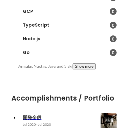
GCP
0
TypeScript
0
Node.js
0
Go
0
Angular, Nuxt.js, Java
and 3 skills
Show more
Accomplishments / Portfolio
開発全般
Jul 2020
-
Jul 2020