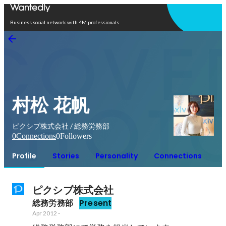
Open in app
Business social network with 4M professionals
村松 花帆
ピクシブ株式会社 / 総務労務部
0
Connections
0
Followers
Profile
Stories
Personality
Connections
ピクシブ株式会社
総務労務部
Present
Apr 2012
-