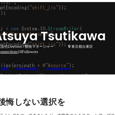
Atsuya Tsutikawa
会社Livetoon / 開発マネージャー
東京都台東区
onnections
10
Followers
Skill
Personality
Connections
後悔しない選択を