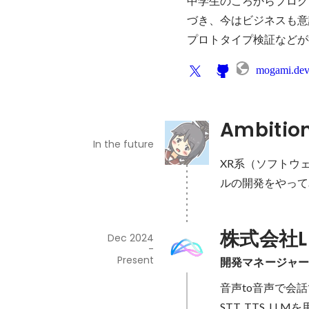
中学生のころからプログ
づき、今はビジネスも意
プロトタイプ検証などが
mogami.de
Ambitio
In the future
XR系（ソフトウ
ルの開発をやって
株式会社Li
Dec 2024
-
Present
開発マネージャ
音声to音声で会
STT, TTS,