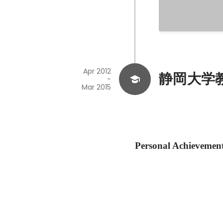
Apr 2012
静岡大学
-
Mar 2015
Personal Achievemen
JP HACKS Jストリ
& Award Day進出
Nov 2023