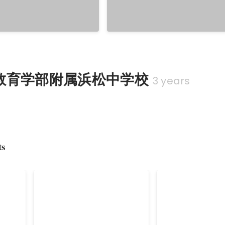
教育学部附属浜松中学校
3 years
ts
ーム賞
オンライン学生ハッカソン
5Gエクスペリ
(Ruten)１位＆企業賞受賞
ッカソン最優秀
Jun 2020
Jun 2021