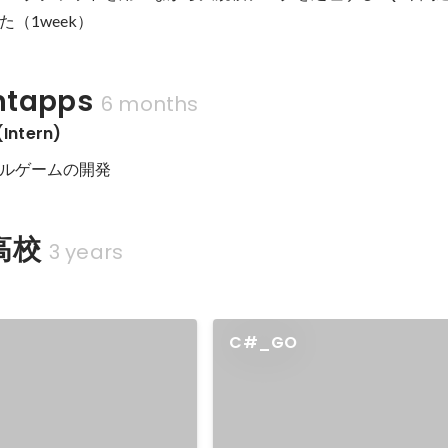
（1week）
ntapps
6 months
ntern)
高校
3 years
C#_GO