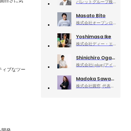
面白さに気
バレットグループ株式会社, SI事業部ゼネラルマネージャー
Masato Bito
株式会社オープンロジ, 執行役員CTO
Yoshimasa Ike
株式会社ディー・エヌ・エー
Shinichiro Ogawa
株式会社i-plug (アイプラグ), 執行役員 CTO
ティブなツー
Madoka Sawa
株式会社圓窓, 代表取締役
リを開発。