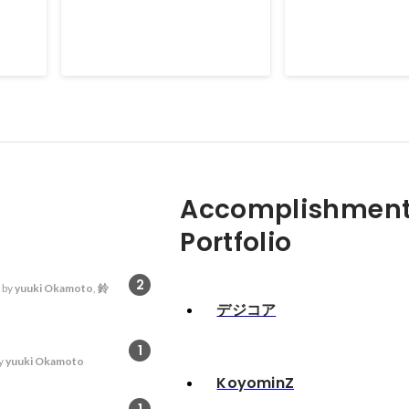
Accomplishment
Portfolio
2
 by
yuuki Okamoto
,
鈴
デジコア
1
y
yuuki Okamoto
KoyominZ