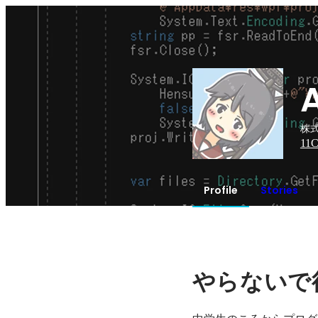
株式
11
C
Profile
Stories
やらないで