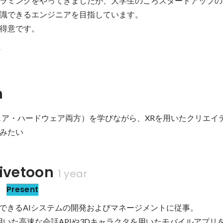
ラミングをやってきましたが、大学生のころスタートアップの
識できるエンジニアを目指しています。

得意です。
v
n
ェア・ハードウェア両方）を学びながら、XRを用いたクリエイ
みたい
vetoon
1 year
ー
Present
話できるAIシステムの開発およびマネージメントに従事。

 LLMを用いた高速な会話APIや3Dキャラクタを用いたモバイルアプ