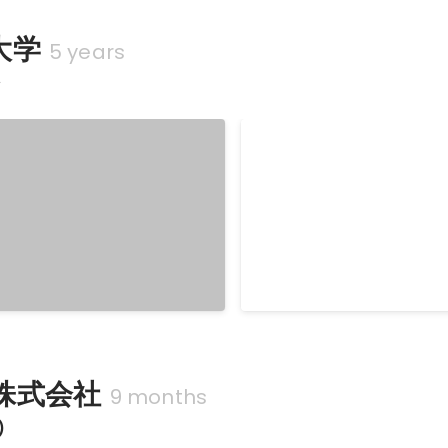
大学
5 years
科
銀座VR出典
自作のゲームの試作品を出典
株式会社
9 months
)