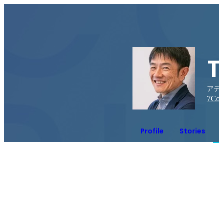
アデ
7
Co
Profile
Stories