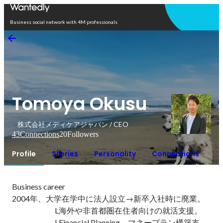
Open in app
Business social network with 4M professionals
Tomoya Okusu
株式会社メディケアジャパン / CEO
43
Connections
20
Followers
Profile
Stories
Personality
Connections
Business career

2004年、大学在学中に法人設立→新卒入社時に廃業。

　　　　  　L海外や非首都圏在住者向けの就活支援。

　　　　　  LFinancial Planning、マネープラン構築支