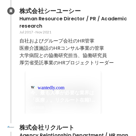
株式会社シーユーシー
Human Resource Director / PR / Academic 
research
Jul 2017
-
Nov 2021
自社およびグループ会社のHR管掌

医療介護施設のHRコンサル事業の管掌

大学病院との協働研究担当、協働研究員

厚労省受託事業のHRプロジェクトリーダー
wantedly.com
今、最も人事が必要な業界は
「医療」。リクルート在籍10
年間で培ったコンサルティン
Jul 2018
グ力を糧に挑む医療の雇用改
革とは。
株式会社リクルート
Agency Relationship Department / HR man