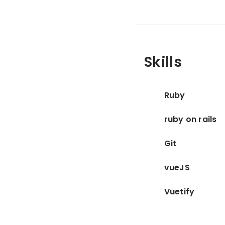
Skills
Ruby
ruby on rails
Git
vueJS
Vuetify