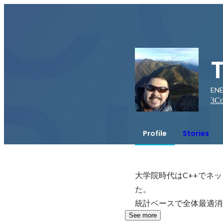
EN
3
Co
Profile
Stories
大学院時代はC++でネ
た。

統計ベースで全体最適消
See more