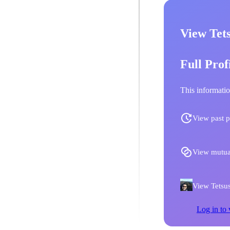
View Tet
Full Prof
This informatio
View past p
View mutua
View Tetsus
Log in to 