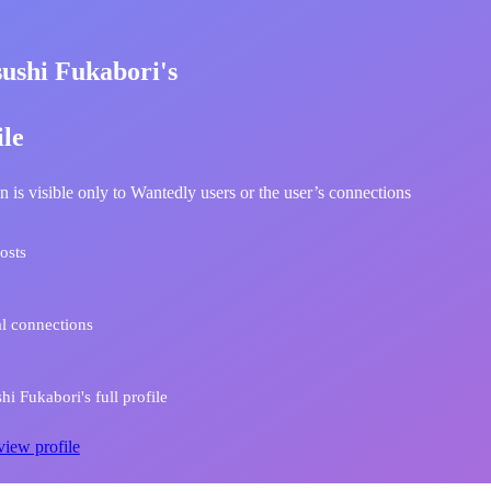
sushi Fukabori's
ile
n is visible only to Wantedly users or the user’s connections
osts
l connections
hi Fukabori's full profile
view profile