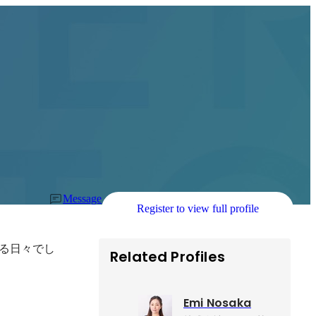
Message
Register to view full profile
る日々でし
Related Profiles
Emi Nosaka