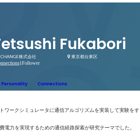
Tetsushi Fukabori
ECHANGE株式会社
東京都台東区
nnections
1
Follower
Personality
Connections
ットワークシミュレータに通信アルゴリズムを実装して実験をす
費電力を実現するための通信経路探索が研究テーマでした。