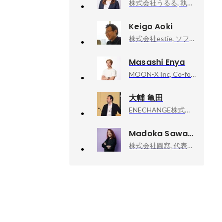
株式会社うるる, 執行役員
Keigo Aoki
株式会社estie, ソフトウェアエンジニア
Masashi Enya
MOON-X Inc, Co-founder / Director
大輔 亀田
ENECHANGE株式会社, VPoE 兼 副事業部長 チーフエンジニア（開発責任者）
Madoka Sawa
株式会社圓窓, 代表取締役