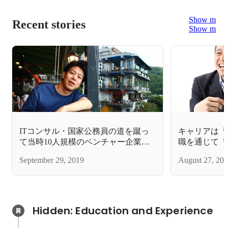
Show more
Recent stories
Show more
ITコンサル・国家公務員の道を蹴っ
キャリアは「
て当時10人規模のベンチャー企業を
職を通じて「
選んだ社会人3年生の「これまで」と
には。
September 29, 2019
August 27, 20
「これから」
Hidden: Education and Experience	