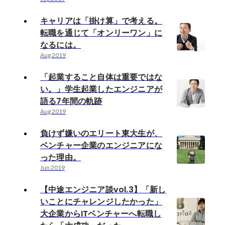
キャリアは「掛け算」で考える。
転職を通じて「オンリーワン」に
なるには。
Aug 2019
「起業すること自体は重要ではな
い。」学生起業したエンジニアが
語る7年間の軌跡
Aug 2019
負けず嫌いのエリート東大生が、
ベンチャー企業のエンジニアにな
った理由。
Jun 2019
【中途エンジニア談vol.3】「新し
いことにチャレンジしたかった」
大企業からITベンチャーへ転職し