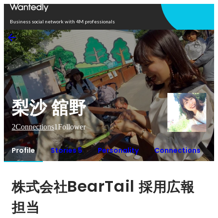
Open in app
Business social network with 4M professionals
梨沙 舘野
2
Connections
1
Follower
Profile
Stories 5
Personality
Connections
BearTail 
株式会社
採用広報
担当