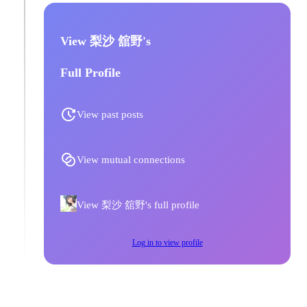
View 梨沙 舘野's
Full Profile
View past posts
View mutual connections
View 梨沙 舘野's full profile
Log in to view profile