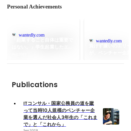
Personal Achievements
wantedly.com
「起業すること自体は重要で
wantedly.com
負けず嫌いのエリ
はない。」学生起業したエン
が、ベンチャー企
ジニアが語る7年間の軌跡
Aug 2019
ニアになった理由
Publications
ITコンサル・国家公務員の道を蹴
って当時10人規模のベンチャー企
業を選んだ社会人3年生の「これま
で」と「これから」
Sep 2019