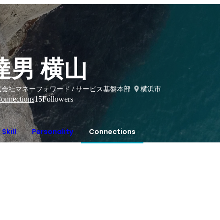
達男 横山
式会社マネーフォワード / サービス基盤本部
横浜市
onnections
15
Followers
Skill
Personality
Connections