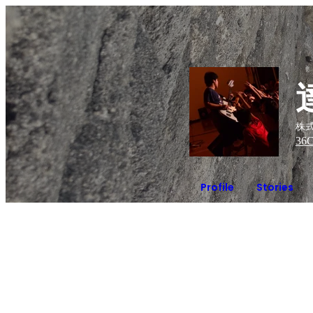
株
36
C
Profile
Stories