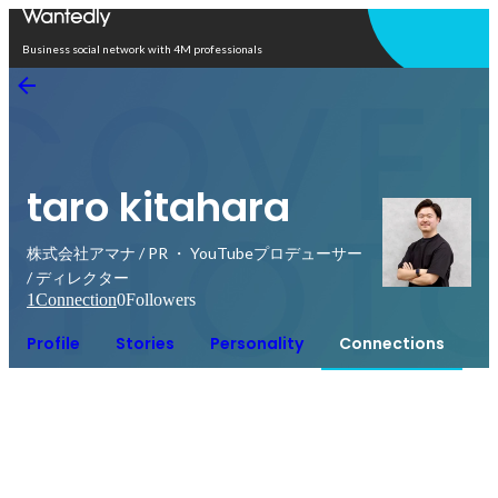
Open in app
Business social network with 4M professionals
taro kitahara
株式会社アマナ / PR ・ YouTubeプロデューサー
/ ディレクター
1
Connection
0
Followers
Profile
Stories
Personality
Connections