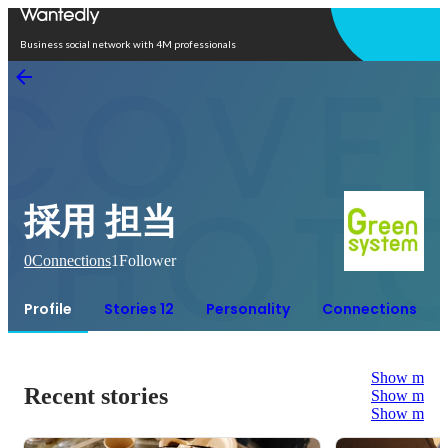
Open in app
Business social network with 4M professionals
採用 担当
0
Connections
1
Follower
Profile
Stories 12
Personality
Connections
Show more
Recent stories
Show more
Show more