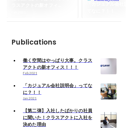
「カジュアル会社
ラスアクトの新オフィ
てなに？！！
ス！！！
Feb 2021
Publications
働く空間はやっぱり大事。クラス
アクトの新オフィス！！！
Feb 2021
「カジュアル会社説明会」ってな
に？！！
Jan 2021
【第二弾】入社したばかりの社員
に聞いた！クラスアクトに入社を
決めた理由