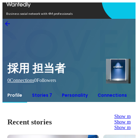
Open in app
Business social network with 4M professionals
採用 担当者
0
Connections
0
Followers
Profile
Stories 7
Personality
Connections
Show more
Recent stories
Show more
Show more