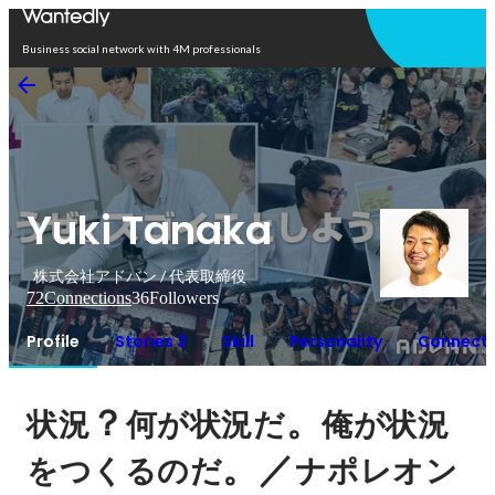
Open in app
Business social network with 4M professionals
Yuki Tanaka
株式会社アドバン / 代表取締役
72
Connections
36
Followers
Profile
Stories 3
Skill
Personality
Connecti
？
。
状況
何が状況だ
俺が状況
。／
をつくるのだ
ナポレオン