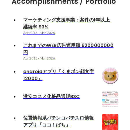
Accomplishments / Portfolio
マーケティング支援事業：案件の1年以上
継続率 93%
Apr 2015
-
Mar 2026
これまでのWEB広告運用額 6200000000
円
Apr 2015
-
Mar 2026
androidアプリ「くまポン顔文字
12000」
激安コスメ化粧品通販BSC
位置情報系パチンコパチスロ情報
アプリ「ココ！ぱち」