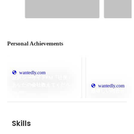
Personal Achievements
wantedly.com
金沢シーサイドFM「社長！
あなたの会社教えてくださ
wantedly.com
超嬉しい問合せ！
い。」に出演させていただき
Jun 2026
ました！
Skills