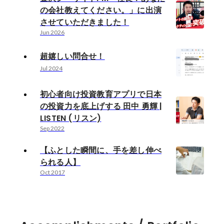
の会社教えてください。」に出演
させていただきました！
Jun 2026
超嬉しい問合せ！
Jul 2024
初心者向け投資教育アプリで日本
の投資力を底上げする 田中 勇輝 |
LISTEN (リスン)
Sep 2022
【ふとした瞬間に、手を差し伸べ
られる人】
Oct 2017