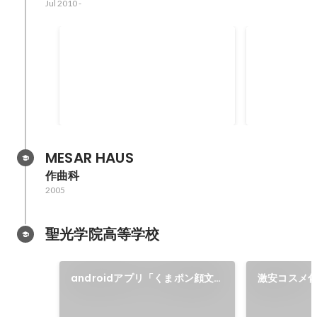
Jul 2010
-
マーケティング支援事業：案件の
これまでのW
1年以上継続率
Apr 2015
-
Mar 2026
Apr 2015
-
Mar 
93
62
%
MESAR HAUS
作曲科
2005
聖光学院高等学校
androidアプリ「くまポン顔文
激安コスメ化
字12000」