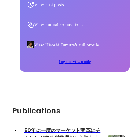
View past posts
View mutual connections
View Hiroshi Tamura's full profile
Log in to view profile
Publications
50年に一度のマーケット変革にチ