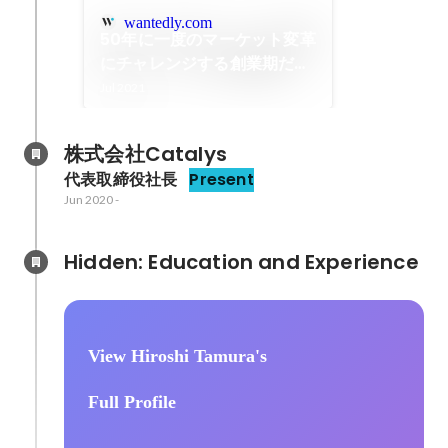
wantedly.com
50年に一度のマーケット変革
にチャレンジする創業期だか
ら味わえる面白さ。未来を創
Jul 2021
る“デジタルトラベルエージ
ェンシー”の挑戦
株式会社Catalys
代表取締役社長
Present
Jun 2020
-
Hidden: Education and Experience	
View Hiroshi Tamura's
Full Profile