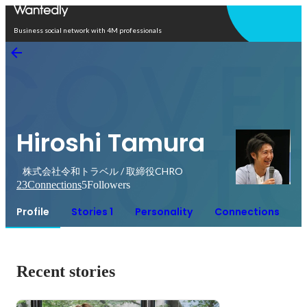
Open in app
Business social network with 4M professionals
Hiroshi Tamura
株式会社令和トラベル / 取締役CHRO
23
Connections
5
Followers
Profile
Stories 1
Personality
Connections
Recent stories