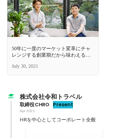
50年に一度のマーケット変革にチャ
レンジする創業期だから味わえる面
白さ。未来を創る“デジタルトラベル
July 30, 2021
エージェンシー”の挑戦
株式会社令和トラベル
取締役CHRO
Present
Apr 2021
-
HRを中心としてコーポレート全般