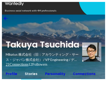
Open in app
Business social network with 4M professionals
Takuya Tsuchida
Mikatus 株式会社（旧：アカウンティング・サー
ス・ジャパン株式会社） / VP Engineering / デザ
21
Connections
12
Followers
イングループ グループリーダー
Profile
Stories
Personality
Connections