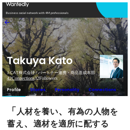
Open in app
Business social network with 4M professionals
Takuya Kato
J-CAT株式会社 / パートナー連携・商品造成本部
42
Connections
32
Followers
Profile
Stories
Personality
Connections
「
、
人材を養い
有為の人物を
、
蓄え
適材を適所に配する