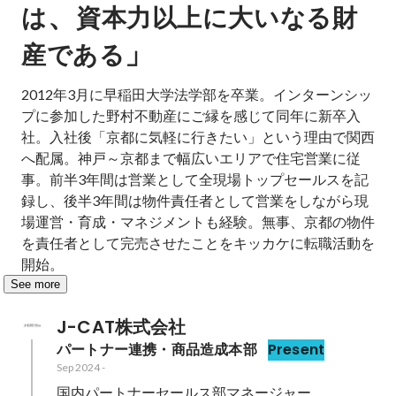
、
は
資本力以上に大いなる財
」
産である
2012年3月に早稲田大学法学部を卒業。インターンシッ
プに参加した野村不動産にご縁を感じて同年に新卒入
社。入社後「京都に気軽に行きたい」という理由で関西
へ配属。神戸～京都まで幅広いエリアで住宅営業に従
事。前半3年間は営業として全現場トップセールスを記
録し、後半3年間は物件責任者として営業をしながら現
場運営・育成・マネジメントも経験。無事、京都の物件
を責任者として完売させたことをキッカケに転職活動を
開始。
See more
J-CAT株式会社
パートナー連携・商品造成本部
Present
Sep 2024
-
国内パートナーセールス部マネージャー