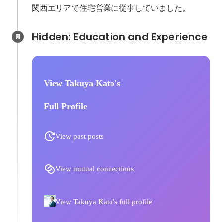
関西エリアで住宅営業に従事していました。
Hidden: Education and Experience	
View Takuya Kato's
Full Profile
View past posts
View mutual connections
View Takuya Kato's full profile