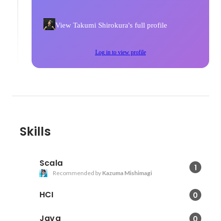
View Takumi Shirokura's full profile
Log in to view profile
Skills
Scala
1
Recommended by
Kazuma Mishimagi
HCI
0
Java
0