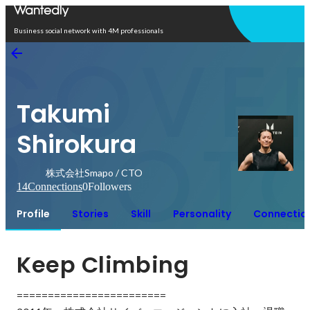
Open in app
Business social network with 4M professionals
Takumi
Shirokura
株式会社Smapo / CTO
14
Connections
0
Followers
Profile
Stories
Skill
Personality
Connectio
Keep Climbing
========================
