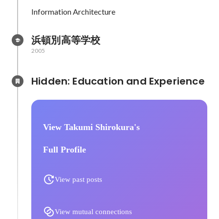
Information Architecture
浜頓別高等学校
2005
Hidden: Education and Experience	
View Takumi Shirokura's
Full Profile
View past posts
View mutual connections