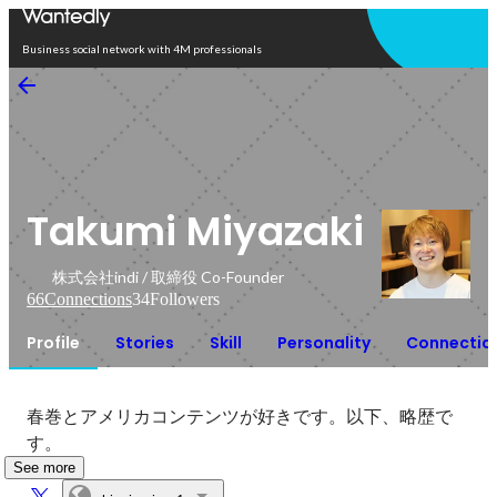
Open in app
Business social network with 4M professionals
Takumi Miyazaki
株式会社indi / 取締役 Co-Founder
66
Connections
34
Followers
Profile
Stories
Skill
Personality
Connectio
春巻とアメリカコンテンツが好きです。以下、略歴で
す。
See more