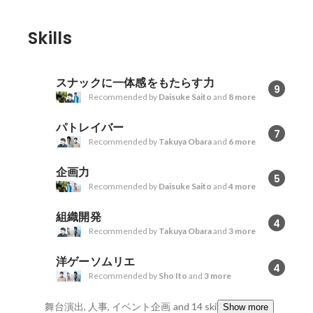
Skills
スナックに一体感をもたらす力
9
Recommended by
Daisuke Saito
and
8 more
パトレイバー
7
Recommended by
Takuya Obara
and
6 more
企画力
5
Recommended by
Daisuke Saito
and
4 more
組織開発
4
Recommended by
Takuya Obara
and
3 more
洋ゲーソムリエ
4
Recommended by
Sho Ito
and
3 more
舞台演出, 人事, イベント企画
and 14 skills
Show more