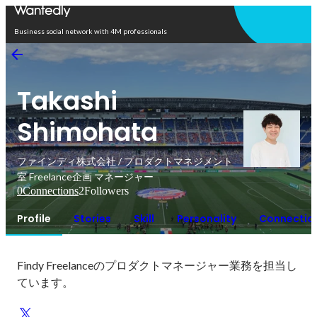
Open in app
Business social network with 4M professionals
Takashi
Shimohata
ファインディ株式会社 / プロダクトマネジメント
室 Freelance企画 マネージャー
0
Connections
2
Followers
Profile
Stories
Skill
Personality
Connectio
Findy Freelanceのプロダクトマネージャー業務を担当し
ています。