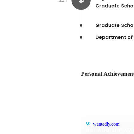
2011
Graduate Schoo
Graduate Schoo
Department of 
Personal Achievemen
wantedly.com
NOT A HOTEL