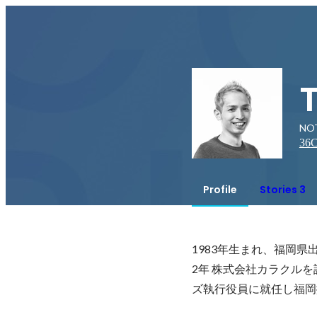
NO
36
C
Profile
Stories 3
1983年生まれ、福岡県
2年 株式会社カラクルを
ズ執行役員に就任し福岡拠点