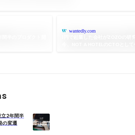
wantedly.com
設立2年間半のプロダクト開
1円で起業した会社がZOZOの研
今、NOT A HOTELのCTOとし
こと。
ns
L 設立2年間半
発の変遷