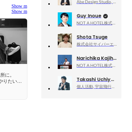
Abe Design Studio, デザイナー
Show more
Show more
Guy Inoue
NOT A HOTEL株式会社, 執行役員 CXO
Shota Tsuge
株式会社サイバーエージェント, General Manager, Principal SRE
Narichika Kajihara
NOT A HOTEL株式会社, Corporate IT / 情報システム
究所に。
Takashi Uchiyama
てやりたいこ
個人活動, 宇宙飛行士挑戦エバンジェリスト