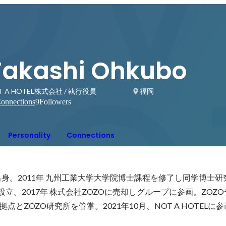
Takashi Ohkubo
T A HOTEL株式会社 / 執行役員
福岡
onnections
9
Followers
Personality
Connections
出身。2011年 九州工業大学大学院博士課程を修了し同学博士研究
設立。2017年 株式会社ZOZOに売却しグループに参画。ZOZ
とZOZO研究所を管掌。2021年10月、NOT A HOTELに