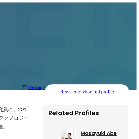
Message
Register to view full profile
員に。201
Related Profiles
Oテクノロジー
参画。
Masayuki Abe