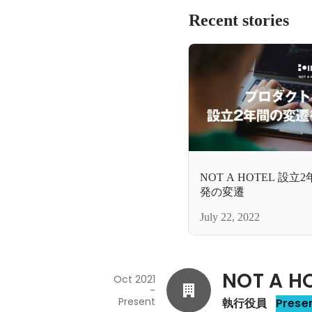
Recent stories
NOT A HOTEL 
発の変遷
July 22, 2022
NOT A 
Oct 2021
-
Present
執行役員
Prese