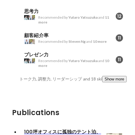
思考力
12
Recommended by
Yutaro Yatsuzuka
and
11
more
顧客紹介率
11
Recommended by
Steven Ng
and
10 more
プレゼン力
11
Recommended by
Yutaro Yatsuzuka
and
10
more
トーク力, 調整力, リーダーシップ
and 18 skills
Show more
Publications
100坪オフィスに孤独のテント泊、