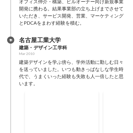
オフィス仲介・構築、ビルオーナー向け新規事業
開発に携わる。結果事業部の立ち上げまでさせて
いただき、サービス開発、営業、マーケティング
とPDCAをまわす経験を積む。
名古屋工業大学
建築・デザイン工学科
Mar 2010
建築デザインを学ぶ傍ら、学外活動に勤しむ日々
を送っていました。いつも動きっぱなしな学生時
代で、うまくいった経験も失敗も人一倍したと思
います。
ISIKI
学生マーケ
地元名古屋にて、大手広告代理店
学生時代に立
とともに「映像を使って名古屋を
生の架け橋に
盛り上げる」というテーマの団体
目のなんでも
を設立・運営。映像科の学生数十
ジーとはかけ