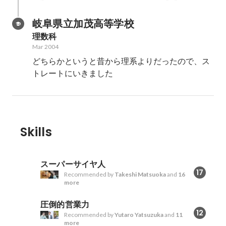
名とともに、学生と映像制作現場
りでしたが、
との結びつけや、テレビ塔で開催
接点を持たせ
岐阜県立加茂高等学校
されるイベントの共催、若宮大通
拓マインドを
理数科
り下で屋外イベント「プラットシ
になりました
Mar 2004
アター」の運営などを行う。
どちらかというと昔から理系よりだったので、ス
トレートにいきました
Skills
スーパーサイヤ人
17
Recommended by
Takeshi Matsuoka
and
16
more
圧倒的営業力
12
Recommended by
Yutaro Yatsuzuka
and
11
more