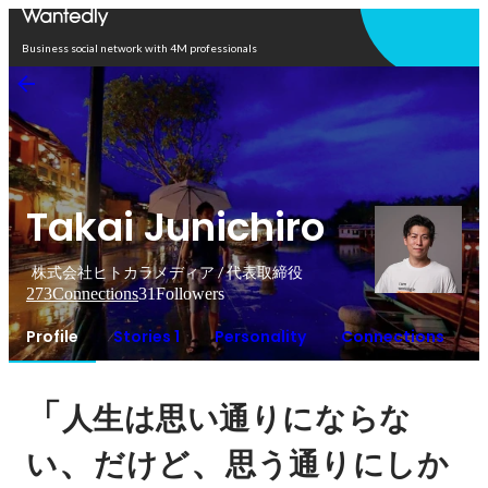
Open in app
Business social network with 4M professionals
Takai Junichiro
株式会社ヒトカラメディア / 代表取締役
273
Connections
31
Followers
Profile
Stories 1
Personality
Connections
「
人生は思い通りにならな
、
、
い
だけど
思う通りにしか