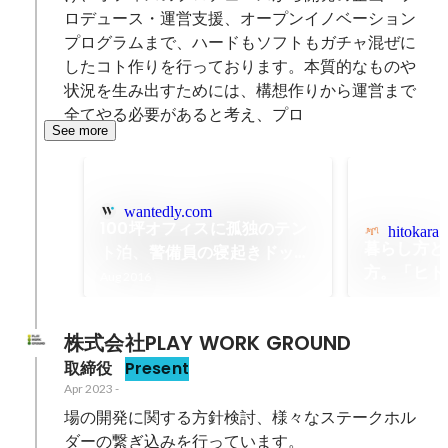
ロデュース・運営支援、オープンイノベーション
プログラムまで、ハードもソフトもガチャ混ぜに
したコト作りを行っております。本質的なものや
状況を生み出すためには、構想作りから運営まで
全てやる必要があると考え、プロ
See more
wantedly.com
100坪オフィスに孤独のテン
hitokara.
暮らし方と
ト泊、警備員の寝起きドッキ
方。「ヒト
リ。ヒトカラメディアの過酷
Aug 2016
いう名前の
な創業期
理由
株式会社PLAY WORK GROUND
取締役
Present
Apr 2023
-
場の開発に関する方針検討、様々なステークホル
ダーの繋ぎ込みを行っています。