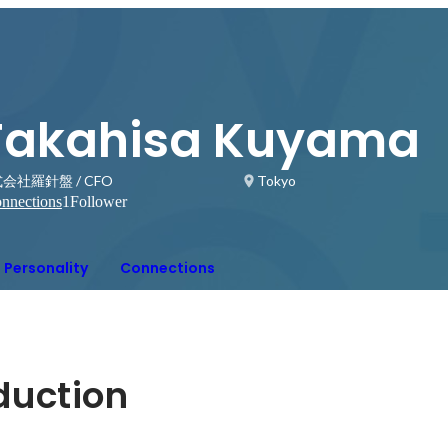
Takahisa Kuyama
会社羅針盤 / CFO
Tokyo
nnections
1
Follower
Personality
Connections
oduction