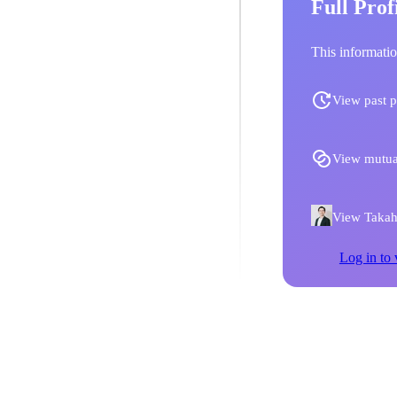
Full Prof
This informatio
View past p
View mutua
View Takahi
Log in to 