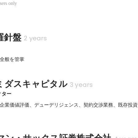
sers only
羅針盤
2 years
全般を管掌
ミダスキャピタル
3 years
クター
企業価値評価、デューデリジェンス、契約交渉業務、既存投資