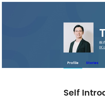
株式
0
Co
Profile
Stories
Self Intr