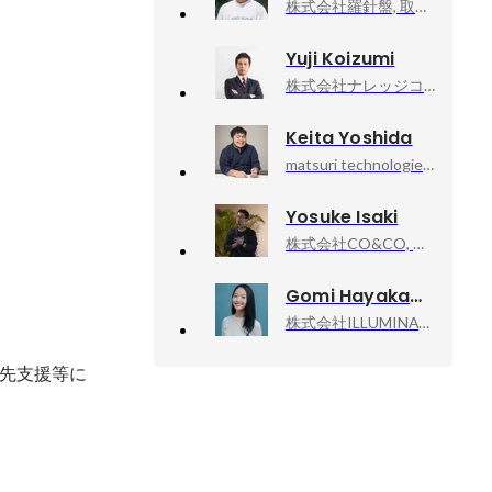
株式会社羅針盤, 取締役
Yuji Koizumi
株式会社ナレッジコミュニケーション, 取締役副社長COO
Keita Yoshida
matsuri technologies, CEO&Founder
Yosuke Isaki
株式会社CO&CO, 事業統括部長
Gomi Hayakawa
株式会社ILLUMINATE, 代表取締役
先支援等に