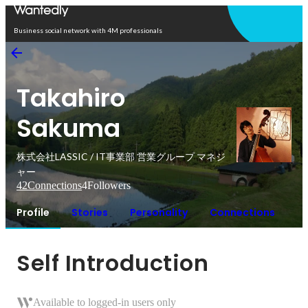
Open in app
Business social network with 4M professionals
Takahiro
Sakuma
株式会社LASSIC / IT事業部 営業グループ マネジ
ャー
42
Connections
4
Followers
Profile
Stories
Personality
Connections
Self Introduction
Available to logged-in users only