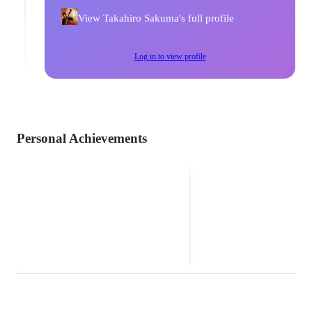
View Takahiro Sakuma's full profile
Log in to view profile
Personal Achievements
しながわジャズフェスティバ
ル（旧なかのぶジャズフェス
代表の平野の傘下で、副実行委員
ティバル）
長として主に、イベント制作実行
の事務、現場運営を担当（協賛集
May 2015
-
Jun 2022
め、自治体連携は委員長の担当）