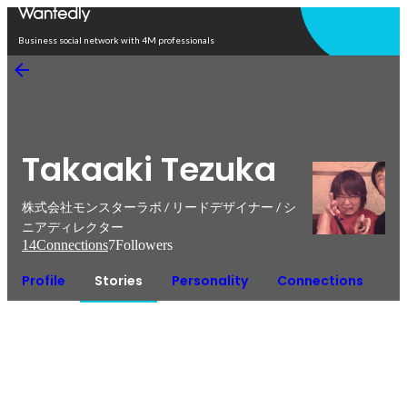
Open in app
Business social network with 4M professionals
Takaaki Tezuka
株式会社モンスターラボ / リードデザイナー / シ
ニアディレクター
14
Connections
7
Followers
Profile
Stories
Personality
Connections