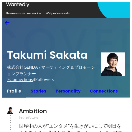
Open in app
Business social network with 4M professionals
Takumi Sakata
株式会社GENDA / マーケティング＆プロモーシ
ョンプランナー
7
Connections
4
Followers
Profile
Stories
Personality
Connections
Ambition
In the future
世界中の人が“エンタメ”を生きがいにして明日を