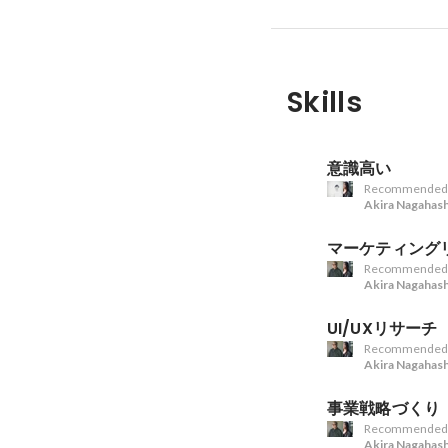
Skills
意識高い
Recommended
Akira Nagahash
マーケティング
Recommended
Akira Nagahash
UI/UXリサーチ
Recommended
Akira Nagahash
事業戦略づくり
Recommended
Akira Nagahash