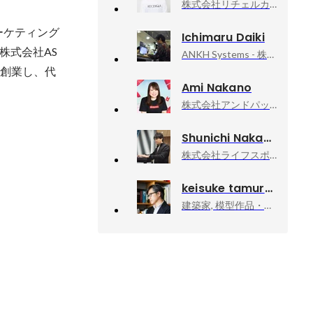
株式会社リチェルカ, リードエンジニア
ーケティング
Ichimaru Daiki
株式会社AS
ANKH Systems - 株式会社アンクシステムズ
を創業し、代
Ami Nakano
株式会社アンドパッド, 開発本部 採用・育成
Shunichi Nakamura
株式会社ライフスポーツ, 代表取締役/CEO
keisuke tamura
建築家, 模型作品・執筆活動
。