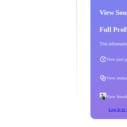
View Sou
Full Prof
This informatio
View past p
View mutua
View Soushi
Log in to 