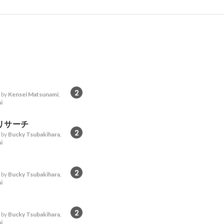
2
 by
Kensei Matsunami
,
i
リサーチ
2
 by
Bucky Tsubakihara
,
i
2
 by
Bucky Tsubakihara
,
i
2
 by
Bucky Tsubakihara
,
i