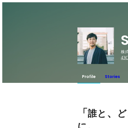
株式
43
C
Profile
Stories
「
、
誰と
ど
。
に