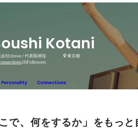
Soushi Kotani
会社Lbose / 代表取締役
東京都
onnections
16
Followers
Personality
Connections
、
」
こで
何をするか
をもっと