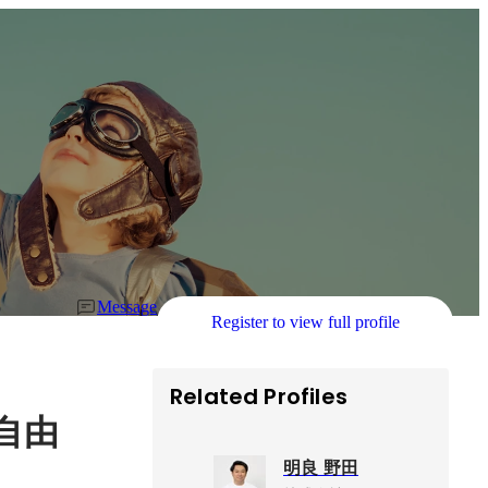
Message
Register to view full profile
Related Profiles
自由
明良 野田