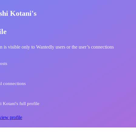
shi Kotani's
ile
n is visible only to Wantedly users or the user’s connections
osts
l connections
 Kotani's full profile
view profile