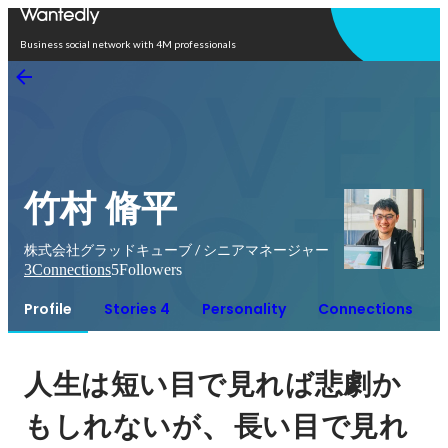
Open in app
Business social network with 4M professionals
竹村 脩平
株式会社グラッドキューブ / シニアマネージャー
3
Connections
5
Followers
Profile
Stories 4
Personality
Connections
人生は短い目で見れば悲劇か
、
もしれないが
長い目で見れ