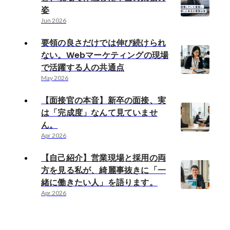
姿
Jun 2026
要領の良さだけでは伸び続けられ
ない。Webマーケティングの現場
で活躍する人の共通点
May 2026
【面接官の本音】新卒の面接、実
は「完成度」なんて見ていませ
ん。
Apr 2026
【自己紹介】営業現場と採用の両
方を見る私が、綺麗事抜きに「一
緒に働きたい人」を語ります。
Apr 2026