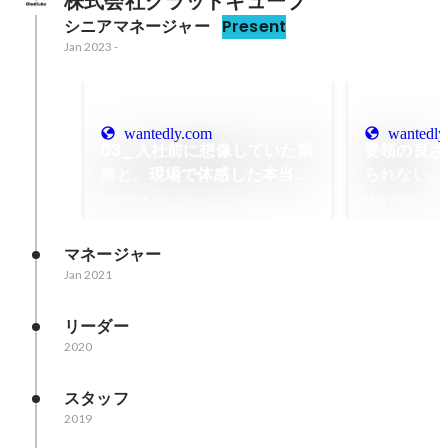
株式会社グラッドキューブ
シニアマネージャー
Present
Jan 2023
-
wantedly.com
wantedly
03_入社前に想像していた業
要領の良さ
務と、現場で体感した本当の
られない。
業務の姿
グの現場で
Jun 2026
May 2026
点
マネージャー
Jan 2021
リーダー
2020
スタッフ
2019