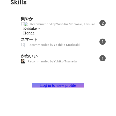
Skills
爽やか
2
Recommended by
Yoshiko Moriwaki
,
Keisuke
Honda
スマート
1
Recommended by
Yoshiko Moriwaki
かわいい
1
Recommended by
Yukiko Tsuneda
Log in to view profile