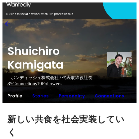
Open in app
Business social network with 4M professionals
Shuichiro
Kamigata
ボンディッシュ株式会社 / 代表取締役社長
85
Connections
19
Followers
Profile
Stories
Personality
Connections
新しい共食を社会実装してい
く