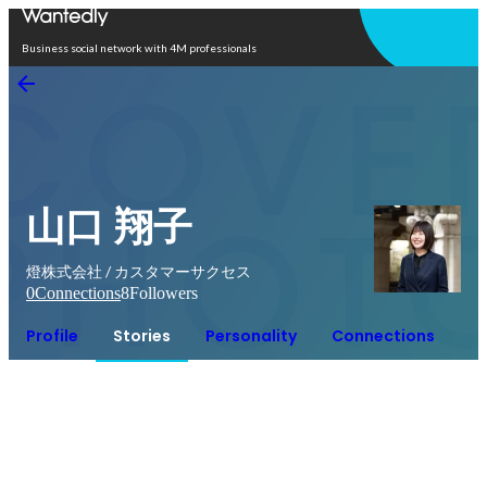
Open in app
Business social network with 4M professionals
山口 翔子
燈株式会社 / カスタマーサクセス
0
Connections
8
Followers
Profile
Stories
Personality
Connections