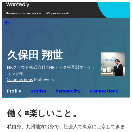
Open in app
Business social network with 4M professionals
久保田 翔世
HRクラウド株式会社 / HRテック事業部マーケテ
ィング部
5
Connections
3
Followers
Profile
Stories
Personality
Connections
🟰
。
働く
楽しいこと
私自身、九州地方出身で、社会人で東京に上京してきま