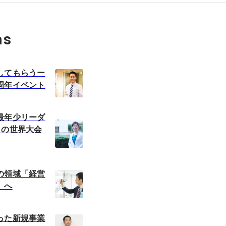
ns
してもらうー
周年イベント
最年少リーダ
目の世界大会
の領域「経営
」へ
った新規事業