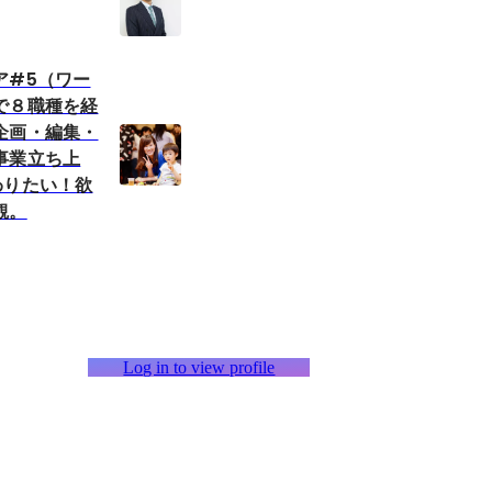
ア#5（ワー
で８職種を経
企画・編集・
事業立ち上
わりたい！欲
観。
Log in to view profile