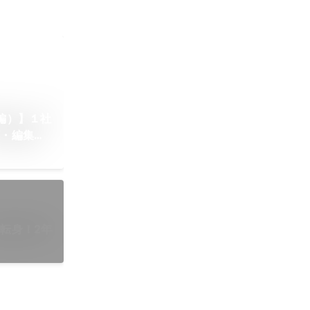
編）】１社
画・編集・
べてに関
。
転身！2年