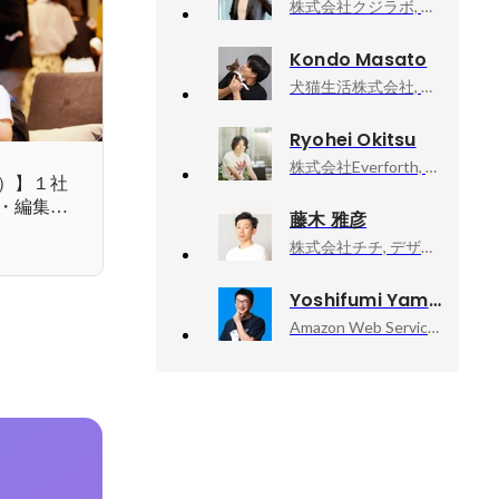
株式会社クジラボ, 執行役員
Kondo Masato
犬猫生活株式会社, 取締役
Ryohei Okitsu
株式会社Everforth, CCO
編）】１社
・編集・
藤木 雅彦
べてに関
株式会社チチ, デザイナー／アートディレクター
Yoshifumi Yamaguchi
Amazon Web Services, Inc., Senior Developer Advocate