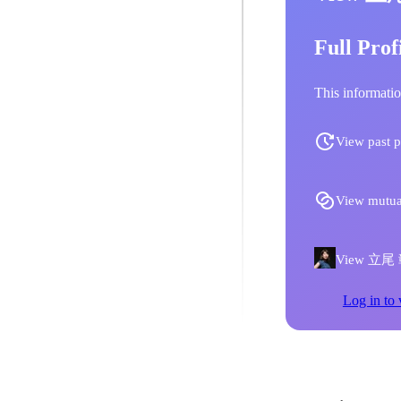
Full Prof
This informatio
View past p
View mutua
View 立尾 彰子
Log in to 