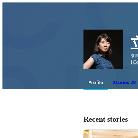
1
Co
Profile
Stories 28
Recent stories