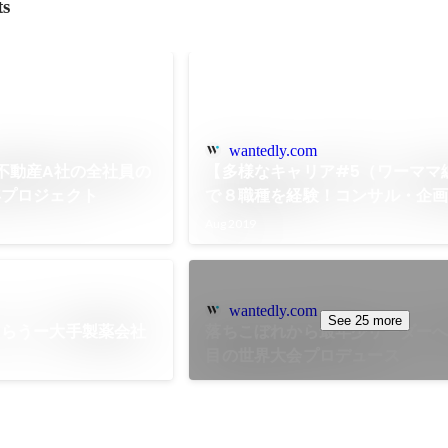
ts
wantedly.com
不動産A社の全社員の
【多様なキャリア#5（ワーママ
年プロジェクト
で８職種を経験！コンサル・企
デザイン・新規事業立ち上げ…す
Aug 2019
わりたい！欲張りなキャリア観
wantedly.com
See 25 more
もらうー大手製薬会社
落ちこぼれから最年少リーダーへ
目の世界大会プロデュース