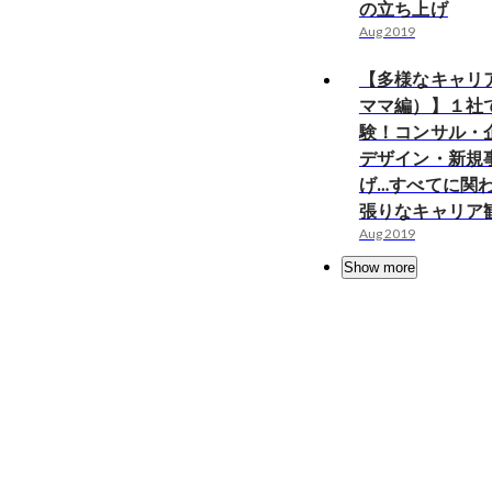
の立ち上げ
Aug 2019
【多様なキャリ
ママ編）】１社
験！コンサル・
デザイン・新規
げ…すべてに関
張りなキャリア
Aug 2019
Show more