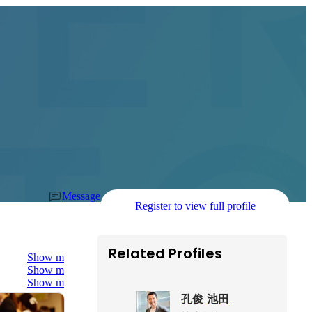
Message
Register to view full profile
Related Profiles
Show more
Show more
Show more
孔俊 池田