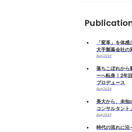
Publicatio
「変革」を体感
大手製薬会社の
Aug 2019
落ちこぼれから
ーへ転身！2年
プロデュース
Aug 2019
美大から、未知
コンサルタント
Aug 2019
時代の流れに沿