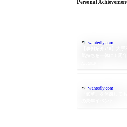
Personal Achievemen
wantedly.com
【事例紹介#9】大手
気持ちを一体に！周
Aug 2019
wantedly.com
「変革」を体感して
の周年イベント