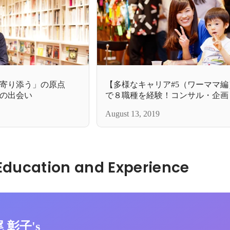
寄り添う」の原点
【多様なキャリア#5（ワーママ
の出会い
で８職種を経験！コンサル・企画
デザイン・新規事業立ち上げ…す
August 13, 2019
わりたい！欲張りなキャリア観。
Hidden: Education and Experience	
尾 彰子's