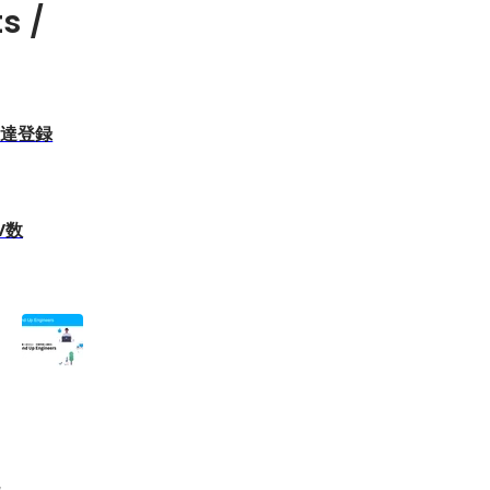
s /
」友達登録
PV数
化