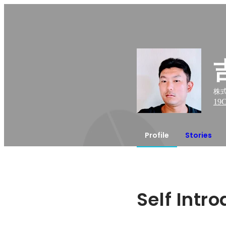
株式
19
C
Profile
Stories
Self Intr