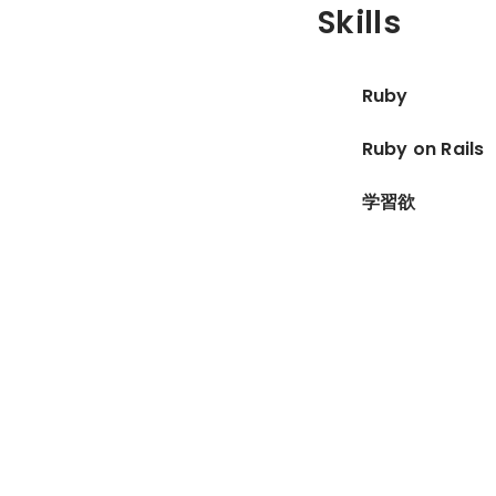
Skills
Ruby
Ruby on Rails
学習欲