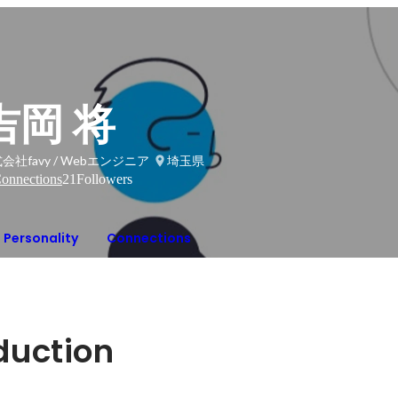
吉岡 将
会社favy / Webエンジニア
埼玉県
onnections
21
Followers
Personality
Connections
oduction