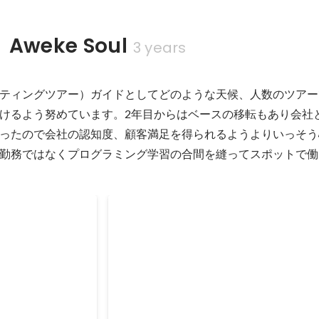
weke Soul
3 years
ティングツアー）ガイドとしてどのような天候、人数のツアー
けるよう努めています。2年目からはベースの移転もあり会社
ったので会社の認知度、顧客満足を得られるようよりいっそう
勤務ではなくプログラミング学習の合間を縫ってスポットで働
５段階中
ツアーの安全性向上、効率化
今までベテランガイドの経験則でツアーが
り、新人は見て覚える、頑張って後ろにつ
4.9
う職人気質な職場であったが、ひとツアー
のミーティングを実施しツアーに出るガイ
May 2019
ーの内容を把握し危険回避やスムーズなツ