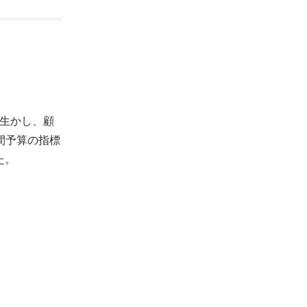
生かし、顧
間予算の指標
た。
。