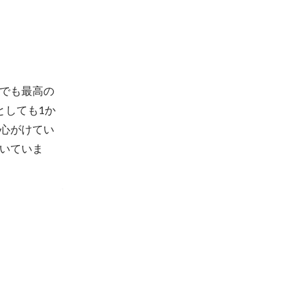
でも最高の
としても1か
心がけてい
いていま
敢行されてお
いていくとい
ごとに開始前
ド全員がツア
アーを敢行で