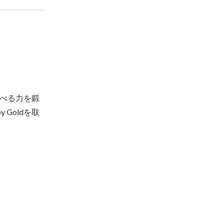
べる力を鍛
 Goldを取
V数
0
PV