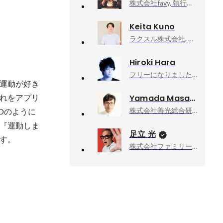
株式会社favy, 執行役員
Keita Kuno
ラクスル株式会社, エンタープライズ事業部 PdM
Hiroki Hara
フリーになりました, 個人事業
運動が好き
れをアプリ
Yamada Masayoshi
株式会社善光総合研究所 (出向元 社会福祉法人善光会) , 経営管理部・経理担当
Oのように
『運動しま
足立 光
す。
株式会社ファミリーマート, チーフ・マーケティング・オフィサー（CMO）