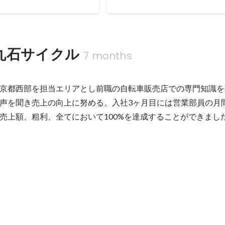
丸石サイクル
7 months
京都西部を担当エリアとし前職の自転車販売店での専門知識を
声を聞き売上の向上に努める。入社3ヶ月目には営業部員の月
売上額、粗利、全てにおいて100%を達成することができまし
部員の月間予算の指標である、売上台数、売上額、粗利を全て達成する