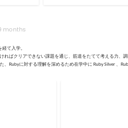
きるようにした。
9 months
を経て入学。

ければクリアできない課題を通じ、筋道をたてて考える力、調
Rubyに対する理解を深めるため在学中に Ruby Silver 、Ruby
Engineers」友達登録数４
「Stand Up Engineers」P
May 2021
47
35
人