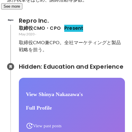
See more
Repro Inc.
取締役CMO・CPO
Present
May 2020
-
取締役CMO兼CPO。全社マーケティングと製品
戦略を担う。
Hidden: Education and Experience	
View Shinya Nakazawa's
Full Profile
View past posts