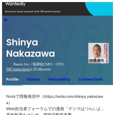
Open in app
Business social network with 4M professionals
Shinya
Nakazawa
Repro Inc. / 取締役CMO・CPO
50
Connections
12
Followers
Profile
Stories
Personality
Connections
Noteで情報発信中（https://note.com/shinya_nakazaw
a）

Web担当者フォーラムでの漫画「デジマはつらいよ」
原作執筆をはじめ、講師活動等多数。