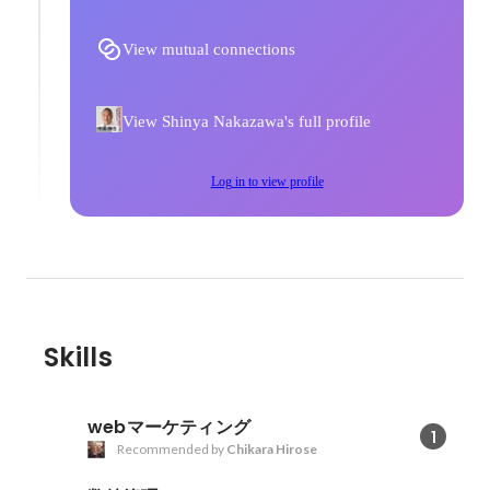
View mutual connections
View Shinya Nakazawa's full profile
Log in to view profile
Skills
webマーケティング
1
Recommended by
Chikara Hirose