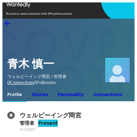
Open in app
Business social network with 4M professionals
青木 慎一
ウェルビーイング岡宮 / 管理者
0
Connections
0
Followers
Profile
Stories
Personality
Connections
ウェルビーイング岡宮
管理者
Present
Oct 2023
-