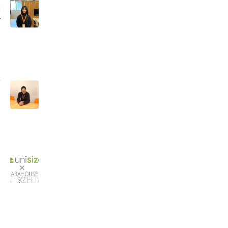
嬉
バ
体
」
ジ
オ