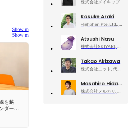
株式会社メイキップ
Kosuke Araki
Highphen Pte. Ltd., Founder & COO
Show more
Show more
Atsushi Nasu
株式会社SKIYAKI, 執行役員
Takao Akizawa
株式会社ニット, 代表取締役
Masahiro Hidaka
株式会社メルカリ, メルペイ エキスパート（Android）
界線を越
ンダー
ニアの挑