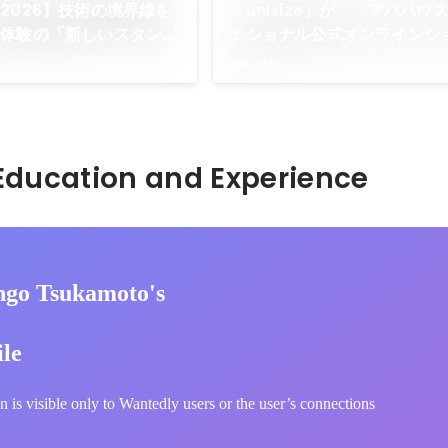
2026】技術の境界線を
「unisize」が アバハウ
ー体験の「新しいスタンダ
ナショナル公式オンラインシ
フロントエンドエンジニア
「AT-SCELTA」に導入を開
Mar 2017
Hidden: Education and Experience	
ngo Tsukamoto's
ile
n is visible only to Wantedly users or the user’s connections