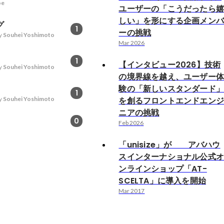
oe
ユーザーの「こうだったら
しい」を形にする企画メン
グ
1
ーの挑戦
y
Souhei Yoshimoto
Mar 2026
1
【インタビュー2026】技術
y
Souhei Yoshimoto
の境界線を越え、ユーザー
験の「新しいスタンダード
1
y
Souhei Yoshimoto
を創るフロントエンドエン
ニアの挑戦
0
Feb 2026
「unisize」が アバハウ
スインターナショナル公式
ンラインショップ「AT-
SCELTA」に導入を開始
Mar 2017