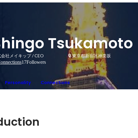
Shingo Tsukamoto
会社メイキップ / CEO
東京都新宿区神楽坂
onnections
17
Followers
Personality
Connections
oduction