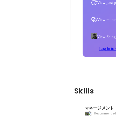
View past p
View mutua
View Shingo
Log in to 
Skills
マネージメント
Recommended