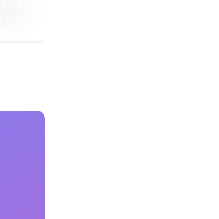
スインター
ョップ
始