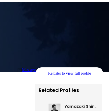
Message
Register to view full profile
Related Profiles
Yamazaki Shinichi