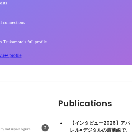
osts
l connections
 Tsukamoto's full profile
view profile
Publications
【インタビュー2026】アパ
2
 by
Katsuya Kogure
,
レル×デジタルの最前線で、