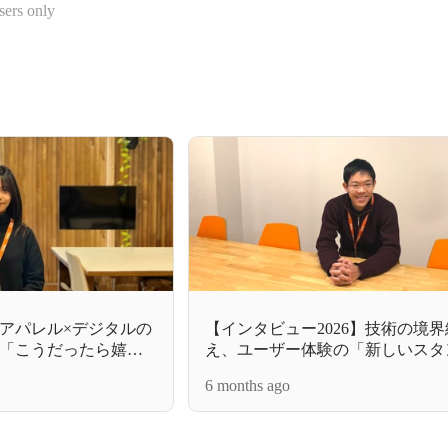
sers only
】アパレル×デジタルの
【インタビュー2026】技術の境
「こうだったら嬉し
え、ユーザー体験の「新しいスタ
ンバーの挑戦
ド」を創るフロントエンドエンジ
6 months ago
戦