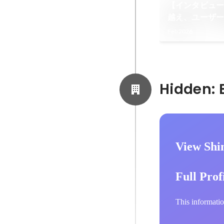
【インタビュー
越え、ユーザ
ード」を創る
Feb 2026
の挑戦
View Shi
Full Prof
This informatio