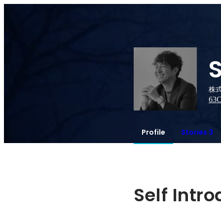
株式
63
C
Profile
Stories 3
Self Intr