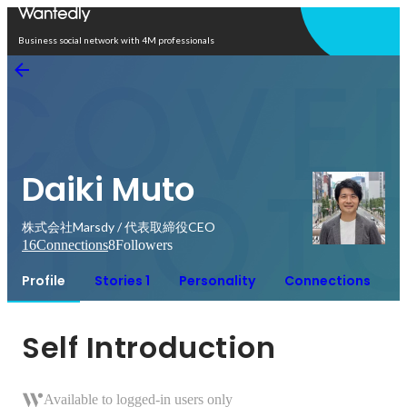
Open in app
Business social network with 4M professionals
Daiki Muto
株式会社Marsdy / 代表取締役CEO
16
Connections
8
Followers
Profile
Stories 1
Personality
Connections
Self Introduction
Available to logged-in users only