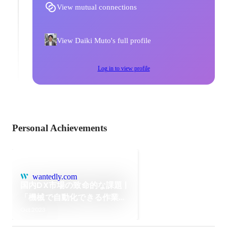
View mutual connections
View Daiki Muto's full profile
Log in to view profile
Personal Achievements
wantedly.com
国内DX市場の致命的な課題 |
「機械で自動化できる作業」
と 「人の手が必要な作業」と
Oct 2023
を緩やかに繋ぐことで解決